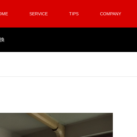
OME
SERVICE
TIPS
COMPANY
換